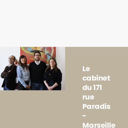
Le
cabinet
du 171
rue
Paradis
-
Marseille