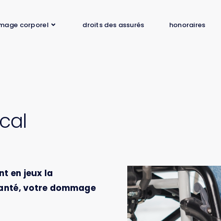
mage corporel
droits des assurés
honoraires
cal
t en jeux la
 santé, votre dommage