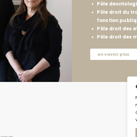
Pôle deontolog
Pôle droit du tr
fonction publi
Pôle droit des e
Pôle droit des m
en savoir plus