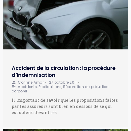
Accident de la circulation : la procédure
d’indemnisation
Corinne Amar
•
27 octobre 2011
•
Accidents
,
Publications
,
Réparation du préjudice
corporel
Il important de savoir que les propositions faites
par les assureurs sont bien en dessous de se qui
est obtenu devant les …