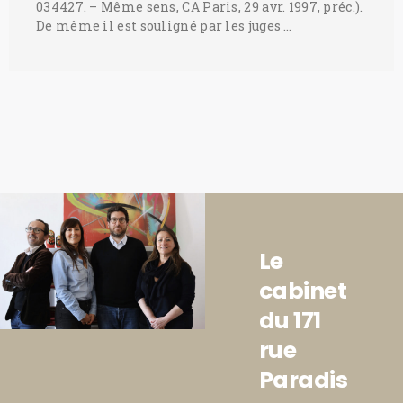
034427. – Même sens, CA Paris, 29 avr. 1997, préc.).
De même il est souligné par les juges …
Le
cabinet
du 171
rue
Paradis