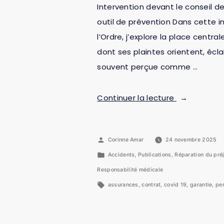
Intervention devant le conseil d
outil de prévention Dans cette i
l’Ordre, j’explore la place centra
dont ses plaintes orientent, écla
souvent perçue comme …
Continuer la lecture
Corinne Amar
24 novembre 2025
Accidents
,
Publications
,
Réparation du pré
Responsabilité médicale
assurances
,
contrat
,
covid 19
,
garantie
,
per