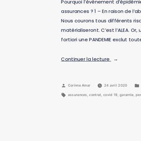
Pourquoi l’évènement d’épidémie 
assurances ? 1 – En raison de l’
Nous courons tous différents ris
matérialiseront. C’est l’ALEA. Or
fortiori une PANDEMIE exclut tout
Continuer la lecture
Corinne Amar
24 avril 2020
assurances
,
contrat
,
covid 19
,
garantie
,
per