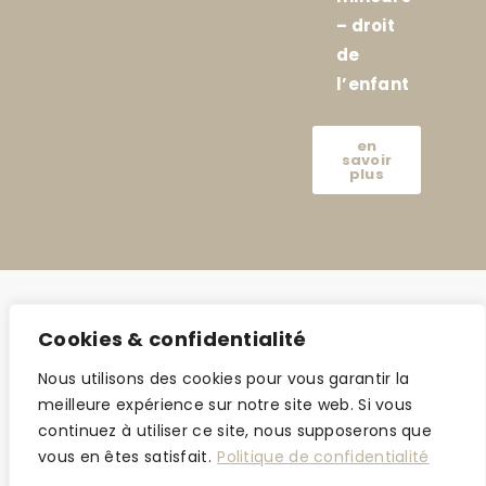
– droit
de
l’enfant
en
savoir
plus
Cookies & confidentialité
Nous utilisons des cookies pour vous garantir la
meilleure expérience sur notre site web. Si vous
continuez à utiliser ce site, nous supposerons que
vous en êtes satisfait.
Politique de confidentialité
©2024 amar-avocat.com |
Mentions légales
| Made with love by
Jonathan
Azeroual