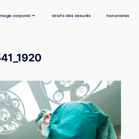
mage corporel
droits des assurés
honoraires
541_1920