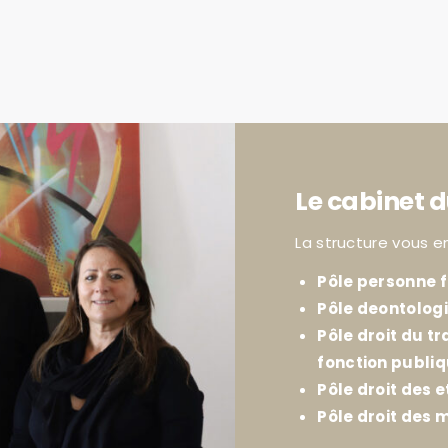
Le cabinet d
La structure vous e
Pôle personne f
Pôle deontolog
Pôle droit du tr
fonction publi
Pôle droit des e
Pôle droit des m