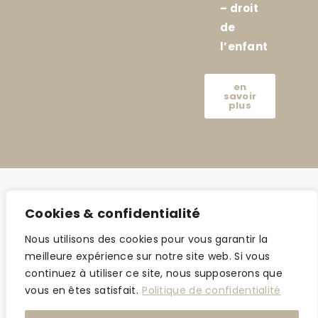
– droit
de
l’enfant
en
savoir
plus
Cookies & confidentialité
Nous utilisons des cookies pour vous garantir la
meilleure expérience sur notre site web. Si vous
continuez à utiliser ce site, nous supposerons que
vous en êtes satisfait.
Politique de confidentialité
©2024 amar-avocat.com |
Mentions légales
| Made with love by
Jonathan
Azeroual