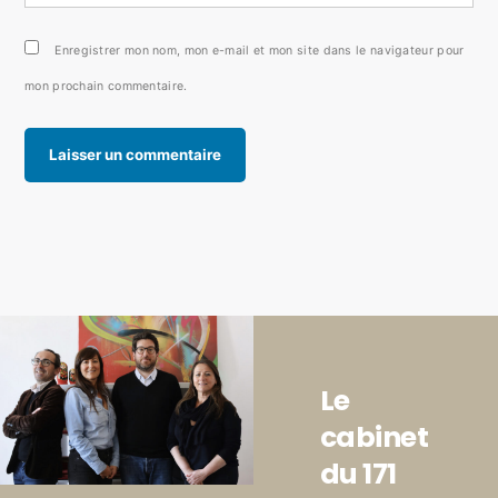
Enregistrer mon nom, mon e-mail et mon site dans le navigateur pour
mon prochain commentaire.
Le
cabinet
du 171