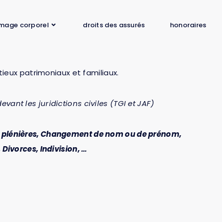
mage corporel
droits des assurés
honoraires
ieux patrimoniaux et familiaux.
evant les juridictions civiles (TGI et JAF)
u plénières, Changement de nom ou de prénom,
 Divorces, Indivision, …