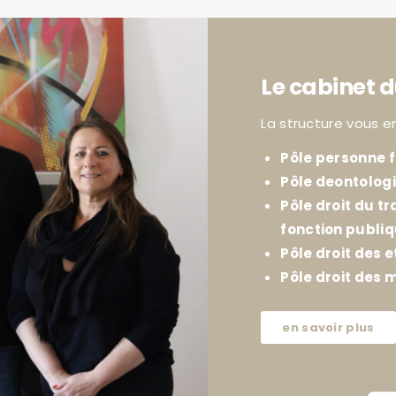
Le cabinet d
La structure vous e
Pôle personne f
Pôle deontolog
Pôle droit du tr
fonction publi
Pôle droit des e
Pôle droit des m
en savoir plus