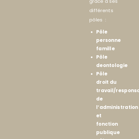
grâce à ses
différents
pôles :
Pôle
personne
famille
Pôle
deontologie
Pôle
droit du
travail/responsa
de
l’administration
et
fonction
publique