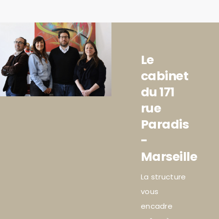
Le
cabinet
du 171
rue
Paradis
-
Marseille
La structure
vous
encadre