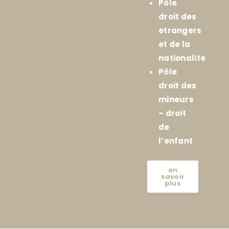
Pôle
droit des
etrangers
et de la
nationalite
Pôle
droit des
mineurs
– droit
de
l’enfant
en
savoir
plus