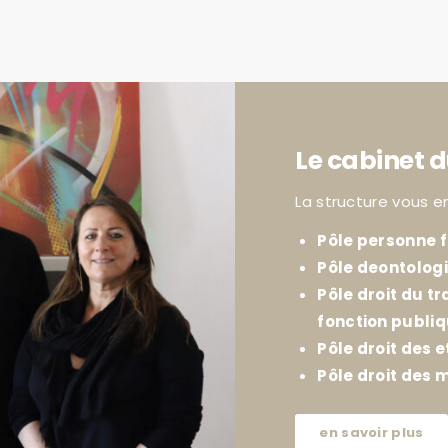
Le cabinet d
La structure vous e
Pôle personne f
Pôle deontolog
Pôle droit du tr
fonction publi
Pôle droit des e
Pôle droit des m
en savoir plus