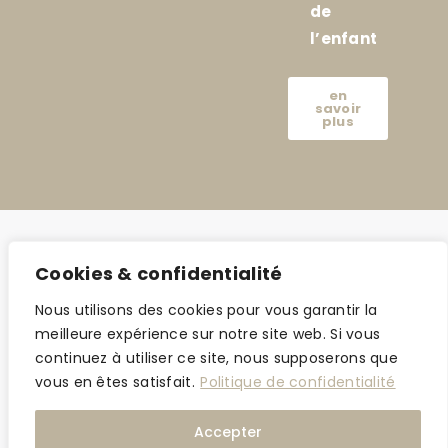
de
l’enfant
en
savoir
plus
Cookies & confidentialité
Nous utilisons des cookies pour vous garantir la
meilleure expérience sur notre site web. Si vous
continuez à utiliser ce site, nous supposerons que
vous en êtes satisfait.
Politique de confidentialité
©2024 amar-avocat.com |
Mentions légales
| Made with love by
Jonathan
Azeroual
Accepter