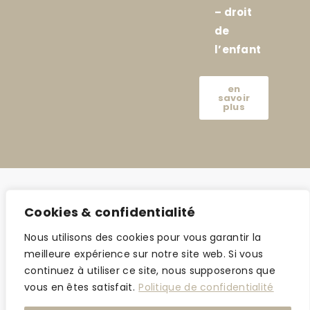
– droit
de
l’enfant
en
savoir
plus
Cookies & confidentialité
Nous utilisons des cookies pour vous garantir la
meilleure expérience sur notre site web. Si vous
continuez à utiliser ce site, nous supposerons que
vous en êtes satisfait.
Politique de confidentialité
©2024 amar-avocat.com |
Mentions légales
| Made with love by
Jonathan
Azeroual